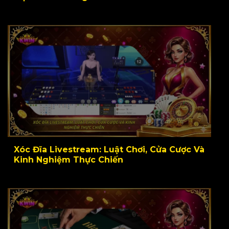
Xóc Đĩa Livestream: Luật Chơi, Cửa Cược Và
Kinh Nghiệm Thực Chiến