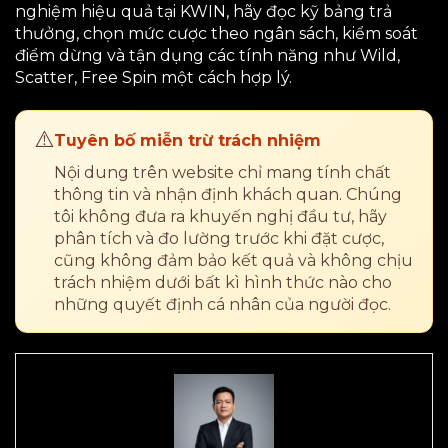
nghiệm hiệu quả tại KWIN, hãy đọc kỹ bảng trả
thưởng, chọn mức cược theo ngân sách, kiểm soát
điểm dừng và tận dụng các tính năng như Wild,
Scatter, Free Spin một cách hợp lý.
⚠️
Tuyên bố miễn trừ trách nhiệm
Nội dung trên website chỉ mang tính chất
thông tin và nhận định khách quan. Chúng
tôi không đưa ra khuyến nghị đầu tư, hãy
phân tích và đo lường trước khi đặt cược,
cũng không đảm bảo kết quả và không chịu
trách nhiệm dưới bất kì hình thức nào cho
những quyết định cá nhân của người đọc.