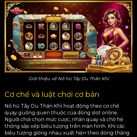
Giới thiệu về Nổ hũ Tây Du Thần Khí
Cơ chế và luật chơi cơ bản
Nổ hũ Tây Du Thần Khí hoạt động theo cơ chế
quay guồng quen thuộc của dòng slot online.
Người chơi chọn mức cược, nhấn quay và chờ hệ
thống sắp xếp biểu tượng trên màn hình. Khi các
biểu tượng giống nhau xuất hiện theo dòng thắng