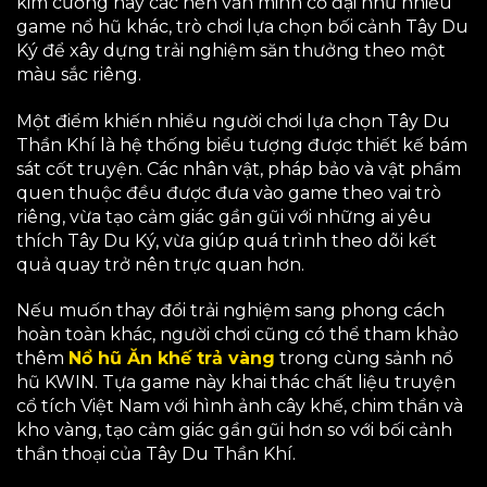
kim cương hay các nền văn minh cổ đại như nhiều
game nổ hũ khác, trò chơi lựa chọn bối cảnh Tây Du
Ký để xây dựng trải nghiệm săn thưởng theo một
màu sắc riêng.
Một điểm khiến nhiều người chơi lựa chọn Tây Du
Thần Khí là hệ thống biểu tượng được thiết kế bám
sát cốt truyện. Các nhân vật, pháp bảo và vật phẩm
quen thuộc đều được đưa vào game theo vai trò
riêng, vừa tạo cảm giác gần gũi với những ai yêu
thích Tây Du Ký, vừa giúp quá trình theo dõi kết
quả quay trở nên trực quan hơn.
Nếu muốn thay đổi trải nghiệm sang phong cách
hoàn toàn khác, người chơi cũng có thể tham khảo
thêm
Nổ hũ Ăn khế trả vàng
trong cùng sảnh nổ
hũ KWIN. Tựa game này khai thác chất liệu truyện
cổ tích Việt Nam với hình ảnh cây khế, chim thần và
kho vàng, tạo cảm giác gần gũi hơn so với bối cảnh
thần thoại của Tây Du Thần Khí.