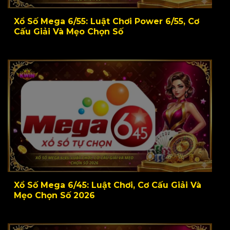
Xổ Số Mega 6/55: Luật Chơi Power 6/55, Cơ
Cấu Giải Và Mẹo Chọn Số
Xổ Số Mega 6/45: Luật Chơi, Cơ Cấu Giải Và
Mẹo Chọn Số 2026