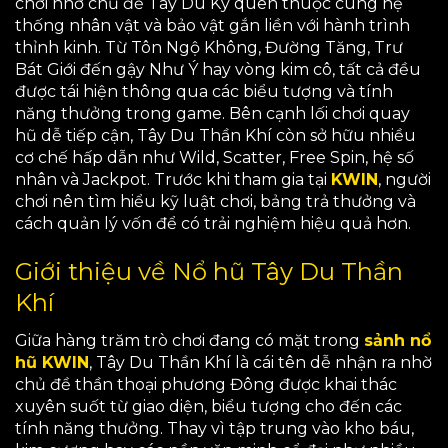
chơi nhờ chủ đề Tây Du Ký quen thuộc cùng hệ
thống nhân vật và bảo vật gắn liền với hành trình
thỉnh kinh. Từ Tôn Ngộ Không, Đường Tăng, Trư
Bát Giới đến gậy Như Ý hay vòng kim cô, tất cả đều
được tái hiện thông qua các biểu tượng và tính
năng thưởng trong game. Bên cạnh lối chơi quay
hũ dễ tiếp cận, Tây Du Thần Khí còn sở hữu nhiều
cơ chế hấp dẫn như Wild, Scatter, Free Spin, hệ số
nhân và Jackpot. Trước khi tham gia tại
KWIN
, người
chơi nên tìm hiểu kỹ luật chơi, bảng trả thưởng và
cách quản lý vốn để có trải nghiệm hiệu quả hơn.
Giới thiệu về Nổ hũ Tây Du Thần
Khí
Giữa hàng trăm trò chơi đang có mặt trong
sảnh nổ
hũ KWIN
, Tây Du Thần Khí là cái tên dễ nhận ra nhờ
chủ đề thần thoại phương Đông được khai thác
xuyên suốt từ giao diện, biểu tượng cho đến các
tính năng thưởng. Thay vì tập trung vào kho báu,