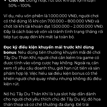
Chốt lời:
Dừng hoặc rút bớt khi đạt lợi nhuận
50% – 100%.
Ví dụ, nếu vốn phiên là 1.000.000 VNĐ, người chơi
có thể dừng lỗ khi còn 700.000 – 800.000 VNĐ và
chốt lời khi tài khoản đạt 1.500.000 – 2.000.000 VNĐ.
Đây là cách bảo vệ vốn và tránh tình trạng thắng rồi
tiếp tục quay đến khi mất lại toàn bộ.
Đọc kỹ điều kiện khuyến mãi trước khi dùng
bonus
: Nếu dùng tiền thưởng khuyến mãi để chơi
Tây Du Thần Khí, người chơi cần kiểm tra game có
được tính vào vòng cược hay không. Ngoài ra, cần
xem rõ yêu cầu doanh thu, giới hạn rút tiền và sản
phẩm hợp lệ. Việc hiểu sai điều kiện bonus có thể
khiến người chơi quay nhiều nhưng không đủ điều
kiện rút.
Nổ hũ Tây Du Thần Khí là tựa slot hấp dẫn dành
cho người chơi yêu thích chủ đề Tây Du Ký, đồ họa
thần thoại và cơ chế thưởng đa dạng. Để trải