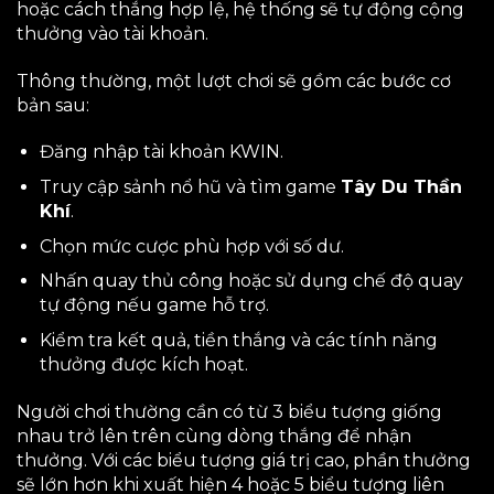
hoặc cách thắng hợp lệ, hệ thống sẽ tự động cộng
thưởng vào tài khoản.
Thông thường, một lượt chơi sẽ gồm các bước cơ
bản sau:
Đăng nhập tài khoản KWIN.
Truy cập sảnh nổ hũ và tìm game
Tây Du Thần
Khí
.
Chọn mức cược phù hợp với số dư.
Nhấn quay thủ công hoặc sử dụng chế độ quay
tự động nếu game hỗ trợ.
Kiểm tra kết quả, tiền thắng và các tính năng
thưởng được kích hoạt.
Người chơi thường cần có từ 3 biểu tượng giống
nhau trở lên trên cùng dòng thắng để nhận
thưởng. Với các biểu tượng giá trị cao, phần thưởng
sẽ lớn hơn khi xuất hiện 4 hoặc 5 biểu tượng liên