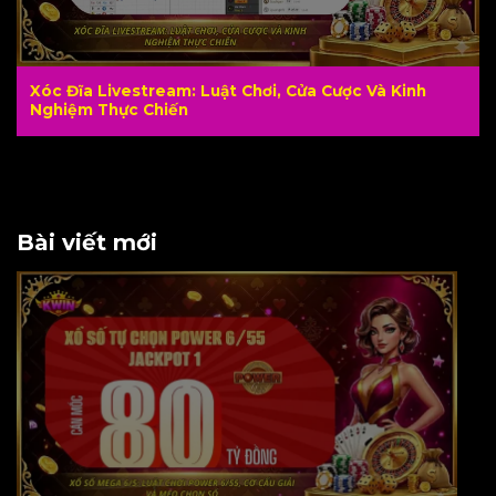
Xóc Đĩa Livestream: Luật Chơi, Cửa Cược Và Kinh
Nghiệm Thực Chiến
Bài viết mới