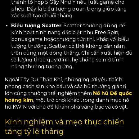
thành tổ hợp 5 Gậy Như Ý nếu luật game cho
phép. Đây là biểu tượng quan trọng giúp tăng
xác suất tạo chuỗi thắng.
Biểu tượng Scatter
: Scatter thường dùng để
kích hoạt tính năng đặc biệt như Free Spin,
bonus game hoặc thưởng tức thì. Khác với biểu
tượng thường, Scatter có thể không cần nằm
trên cùng một dòng thắng. Chỉ cần xuất hiện đủ
số lượng theo quy định, hệ thống sẽ mở tính
năng thưởng tương ứng.
Ngoài Tây Du Thần Khí, những người yêu thích
phong cách săn kho báu và các hũ thưởng giá trị
lớn cũng thường trải nghiệm thêm
Nổ hũ Đế quốc
hoàng kim
, một trò chơi khác trong danh mục nổ
hũ KWIN với chủ đề khám phá vàng bạc và cổ vật.
Kinh nghiệm và mẹo thực chiến
tăng tỷ lệ thắng