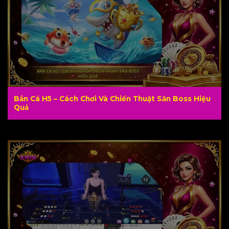
Bắn Cá H5 – Cách Chơi Và Chiến Thuật Săn Boss Hiệu
Quả