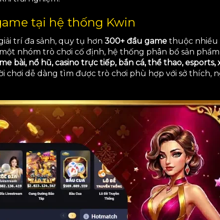
ame tại hệ thống Kwin
ải trí đa sảnh, quy tụ hơn
300+ đầu game
thuộc nhiều
ào một nhóm trò chơi cố định, hệ thống phân bổ sản phẩm
me bài, nổ hũ, casino trực tiếp, bắn cá, thể thao, esports, 
ời chơi dễ dàng tìm được trò chơi phù hợp với sở thích, 