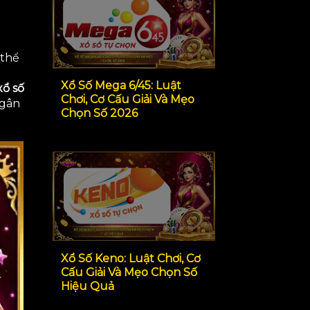
 thể
Xổ Số Mega 6/45: Luật
xổ số
Chơi, Cơ Cấu Giải Và Mẹo
ngân
Chọn Số 2026
Xổ Số Keno: Luật Chơi, Cơ
Cấu Giải Và Mẹo Chọn Số
Hiệu Quả