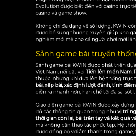
Evolution được biết đến với casino trực t
casino và game show.
Không chỉ đa dạng về số lượng, KWIN còn
được bổ sung thường xuyên giúp kho game
nghiệm mới mẻ cho cả người chơi mới lẫn
Sảnh game bài truyền thống
Sảnh game bài KWIN được phát triển dựa t
Việt Nam, nổi bật với
Tiến lên miền Nam, 
thuộc, nhưng khi đưa lên hệ thống trực
bài, xếp bài, xác định lượt đánh, tính điểm
diễn ra nhanh hơn, hạn chế tối đa sai sót
Giao diện game bài KWIN được xây dựng t
đủ các thông tin quan trọng như
vị trí n
thời gian còn lại, bài trên tay và kết quả v
mà không cần thao tác phức tạp. Hệ thống
được đồng bộ với âm thanh trong game, tạ