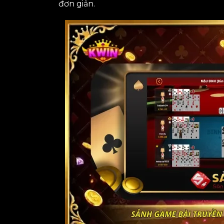
đơn giản.