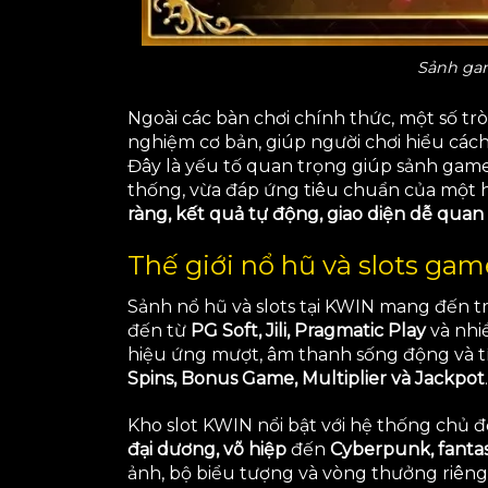
Sảnh gam
Ngoài các bàn chơi chính thức, một số trò
nghiệm cơ bản, giúp người chơi hiểu cách 
Đây là yếu tố quan trọng giúp sảnh game
thống, vừa đáp ứng tiêu chuẩn của một hệ
ràng, kết quả tự động, giao diện dễ quan
Thế giới nổ hũ và slots gam
Sảnh nổ hũ và slots tại KWIN mang đến t
đến từ
PG Soft, Jili, Pragmatic Play
và nhi
hiệu ứng mượt, âm thanh sống động và 
Spins, Bonus Game, Multiplier và Jackpot
.
Kho slot KWIN nổi bật với hệ thống chủ đ
đại dương, võ hiệp
đến
Cyberpunk, fantas
ảnh, bộ biểu tượng và vòng thưởng riêng,