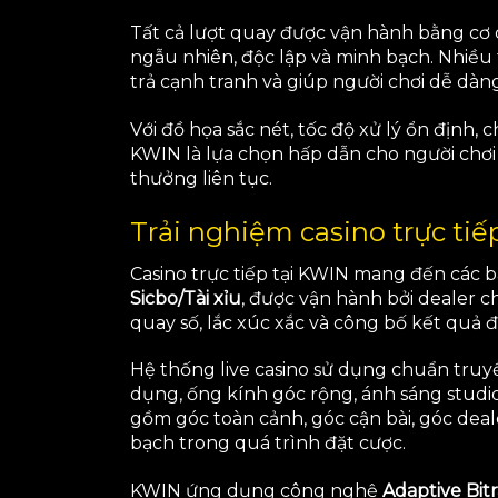
Tất cả lượt quay được vận hành bằng cơ
ngẫu nhiên, độc lập và minh bạch. Nhiều 
trả cạnh tranh và giúp người chơi dễ dàn
Với đồ họa sắc nét, tốc độ xử lý ổn định
KWIN là lựa chọn hấp dẫn cho người chơi
thưởng liên tục.
Trải nghiệm casino trực ti
Casino trực tiếp tại KWIN mang đến các b
Sicbo/Tài xỉu
, được vận hành bởi dealer c
quay số, lắc xúc xắc và công bố kết quả đ
Hệ thống live casino sử dụng chuẩn tru
dụng, ống kính góc rộng, ánh sáng studio
gồm góc toàn cảnh, góc cận bài, góc deal
bạch trong quá trình đặt cược.
KWIN ứng dụng công nghệ
Adaptive Bit