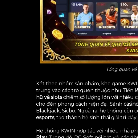
Tổng quan về
Xét theo nhóm sản phẩm, kho game KWIN 
trung vào các trò quen thuộc như Tiến l
hũ và slots
chiếm số lượng lớn với nhiều c
cho đến phong cách hiện đại. Sảnh
casino
Blackjack, Sicbo. Ngoài ra, hệ thống còn 
esports
, tạo thành hệ sinh thái giải trí đ
Hệ thống KWIN hợp tác với nhiều nhà p
Play
. Trong đó, PG Soft nổi bật với các d