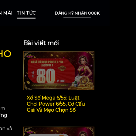
N MÃI
TIN TỨC
ĐĂNG KÝ NHẬN 888K
Bài viết mới
HO
Xổ Số Mega 6/55: Luật
Chơi Power 6/55, Cơ Cấu
làm
Giải Và Mẹo Chọn Số
ựng
an và