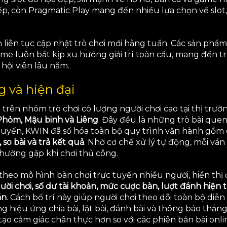
iếp, còn Pragmatic Play mang đến nhiều lựa chọn về slot, 
 liên tục cập nhật trò chơi mới hằng tuần. Các sản phẩm
 luôn bắt kịp xu hướng giải trí toàn cầu, mang đến tr
 hội viên lâu năm.
 và hiện đại
rên nhóm trò chơi có lượng người chơi cao tại thị trườ
Phỏm, Mậu binh và Liêng
. Đây đều là những trò bài que
 tuyến, KWIN đã số hóa toàn bộ quy trình vận hành gồm
, so bài và trả kết quả
. Nhờ cơ chế xử lý tự động, mỗi ván
 thường gặp khi chơi thủ công.
heo mô hình bàn chơi trực tuyến nhiều người, hiển thị 
gười chơi, số dư tài khoản, mức cược bàn, lượt đánh hiện tạ
án
. Cách bố trí này giúp người chơi theo dõi toàn bộ diễn
 hiệu ứng chia bài, lật bài, đánh bài và thông báo thắn
o cảm giác chân thực hơn so với các phiên bản bài onli