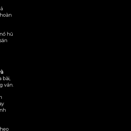
uả
ệ hoàn
 nổ hũ
 săn
và
 bài,
g ván.
n
ay
inh
theo