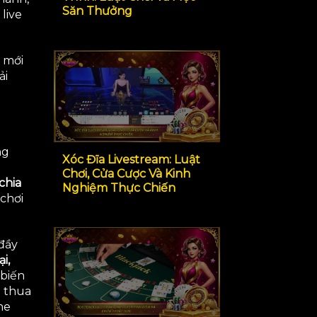
Săn Thưởng
live
 mới
ải
ng
Xóc Đĩa Livestream: Luật
n
Chơi, Cửa Cược Và Kinh
chia
Nghiệm Thực Chiến
 chơi
đầy
i,
 biến
g thua
ne