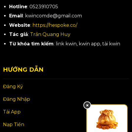
Hotline
: 0523910705
Email
:
kwincomde@gmail.com
Website
:
https://hespoke.co/
Tác giả
:
Trần Quang Huy
Từ khóa tìm kiếm
: link kwin, kwin app, tải kwin
HƯỚNG DẪN
Đăng Ký
Đăng Nhập
×
Tải App
Nạp Tiền