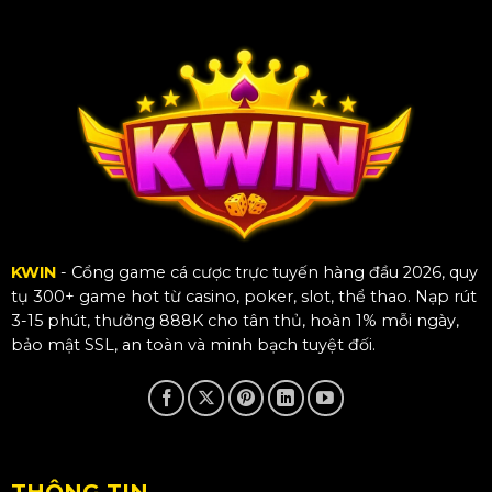
KWIN
- Cổng game cá cược trực tuyến hàng đầu 2026, quy
tụ 300+ game hot từ casino, poker, slot, thể thao. Nạp rút
3-15 phút, thưởng 888K cho tân thủ, hoàn 1% mỗi ngày,
bảo mật SSL, an toàn và minh bạch tuyệt đối.
THÔNG TIN