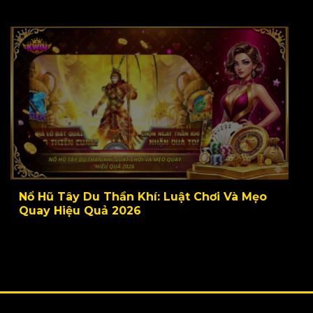
Nổ Hũ Tây Du Thần Khí: Luật Chơi Và Mẹo
Quay Hiệu Quả 2026