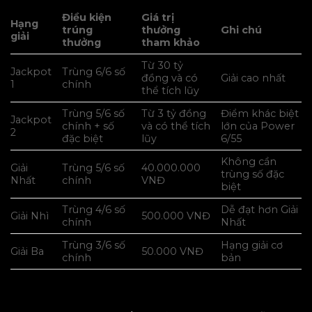
Điều kiện
Giá trị
Hạng
trúng
thưởng
Ghi chú
giải
thưởng
tham khảo
Từ 30 tỷ
Jackpot
Trùng 6/6 số
đồng và có
Giải cao nhất
1
chính
thể tích lũy
Trùng 5/6 số
Từ 3 tỷ đồng
Điểm khác biệt
Jackpot
chính + số
và có thể tích
lớn của Power
2
đặc biệt
lũy
6/55
Không cần
Giải
Trùng 5/6 số
40.000.000
trùng số đặc
Nhất
chính
VNĐ
biệt
Trùng 4/6 số
Dễ đạt hơn Giải
Giải Nhì
500.000 VNĐ
chính
Nhất
Trùng 3/6 số
Hạng giải cơ
Giải Ba
50.000 VNĐ
chính
bản