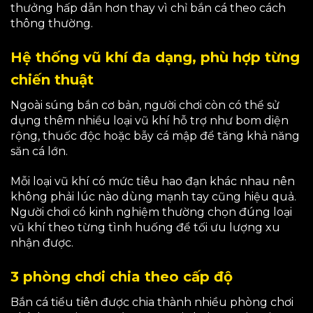
thưởng hấp dẫn hơn thay vì chỉ bắn cá theo cách
thông thường.
Hệ thống vũ khí đa dạng, phù hợp từng
chiến thuật
Ngoài súng bắn cơ bản, người chơi còn có thể sử
dụng thêm nhiều loại vũ khí hỗ trợ như bom diện
rộng, thuốc độc hoặc bẫy cá mập để tăng khả năng
săn cá lớn.
Mỗi loại vũ khí có mức tiêu hao đạn khác nhau nên
không phải lúc nào dùng mạnh tay cũng hiệu quả.
Người chơi có kinh nghiệm thường chọn đúng loại
vũ khí theo từng tình huống để tối ưu lượng xu
nhận được.
3 phòng chơi chia theo cấp độ
Bắn cá tiểu tiên được chia thành nhiều phòng chơi