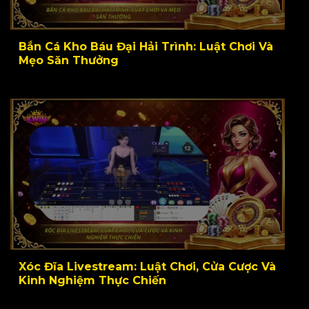
Bắn Cá Kho Báu Đại Hải Trình: Luật Chơi Và
Mẹo Săn Thưởng
Xóc Đĩa Livestream: Luật Chơi, Cửa Cược Và
Kinh Nghiệm Thực Chiến