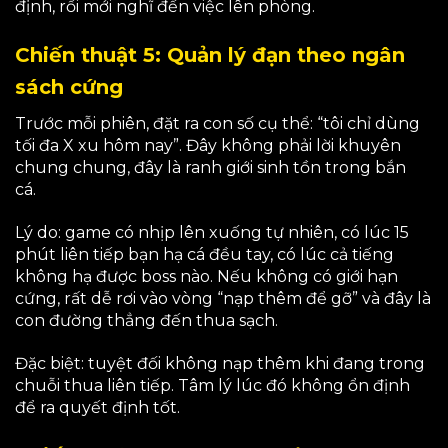
định, rồi mới nghĩ đến việc lên phòng.
Chiến thuật 5: Quản lý đạn theo ngân
sách cứng
Trước mỗi phiên, đặt ra con số cụ thể: “tôi chỉ dùng
tối đa X xu hôm nay”. Đây không phải lời khuyên
chung chung, đây là ranh giới sinh tồn trong bắn
cá.
Lý do: game có nhịp lên xuống tự nhiên, có lúc 15
phút liên tiếp bạn hạ cá đều tay, có lúc cả tiếng
không hạ được boss nào. Nếu không có giới hạn
cứng, rất dễ rơi vào vòng “nạp thêm để gỡ” và đây là
con đường thẳng đến thua sạch.
Đặc biệt: tuyệt đối không nạp thêm khi đang trong
chuỗi thua liên tiếp. Tâm lý lúc đó không ổn định
để ra quyết định tốt.