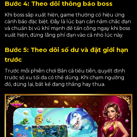
Bước 4: Theo dõi thông báo boss
Khi boss sắp xuất hiện, game thường có hiệu ứng
cảnh báo đặc biệt. Đây là lúc bạn cần nắm chắc đạn
và chuẩn bị vũ khí mạnh để tấn công ngay khi boss
xuất hiện, đừng lãng phí đạn vào cá nhỏ lúc này.
Bước 5: Theo dõi số dư và đặt giới hạn
trước
Trước mỗi phiên chơi Bắn cá tiểu tiên, quyết định
trước số xu tối đa có thể dùng. Khi chạm ngưỡng
đó, dừng lại, bất kể đang thắng hay thua.