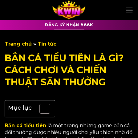
Bỏ
qua
nội
ĐĂNG KÝ NHẬN 888K
dung
Trang chủ
»
Tin tức
BẮN CÁ TIỂU TIÊN LÀ GÌ?
CÁCH CHƠI VÀ CHIẾN
THUẬT SĂN THƯỞNG
Mục lục
Bắn cá tiểu tiên
là một trong những game bắn cá
đổi thưởng được nhiều người chơi yêu thích nhờ đồ