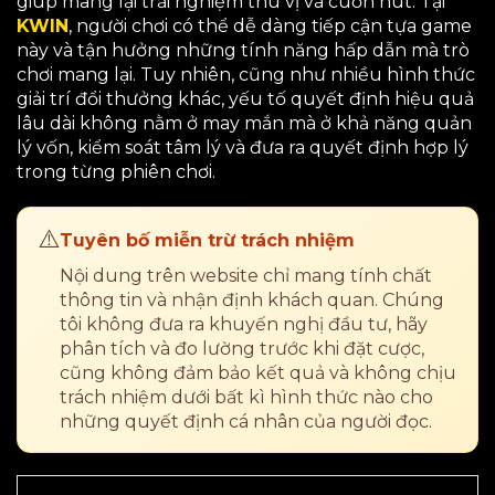
giúp mang lại trải nghiệm thú vị và cuốn hút. Tại
KWIN
, người chơi có thể dễ dàng tiếp cận tựa game
này và tận hưởng những tính năng hấp dẫn mà trò
chơi mang lại. Tuy nhiên, cũng như nhiều hình thức
giải trí đổi thưởng khác, yếu tố quyết định hiệu quả
lâu dài không nằm ở may mắn mà ở khả năng quản
lý vốn, kiểm soát tâm lý và đưa ra quyết định hợp lý
trong từng phiên chơi.
⚠️
Tuyên bố miễn trừ trách nhiệm
Nội dung trên website chỉ mang tính chất
thông tin và nhận định khách quan. Chúng
tôi không đưa ra khuyến nghị đầu tư, hãy
phân tích và đo lường trước khi đặt cược,
cũng không đảm bảo kết quả và không chịu
trách nhiệm dưới bất kì hình thức nào cho
những quyết định cá nhân của người đọc.