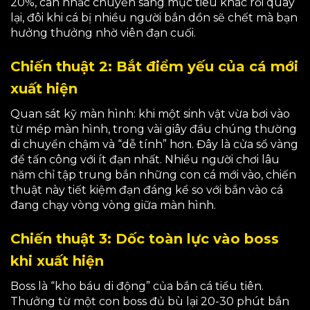
20%, cân nhắc chuyển sang mục tiêu khác rồi quay
lại, đôi khi cá bị nhiều người bắn dồn sẽ chết mà bạn
hưởng thưởng nhờ viên đạn cuối.
Chiến thuật 2: Bắt điểm yếu của cá mới
xuất hiện
Quan sát kỹ màn hình: khi một sinh vật vừa bơi vào
từ mép màn hình, trong vài giây đầu chúng thường
di chuyển chậm và “dễ tính” hơn. Đây là cửa sổ vàng
để tấn công với ít đạn nhất. Nhiều người chơi lâu
năm chỉ tập trung bắn những con cá mới vào, chiến
thuật này tiết kiệm đạn đáng kể so với bắn vào cá
đang chạy vòng vòng giữa màn hình.
Chiến thuật 3: Dốc toàn lực vào boss
khi xuất hiện
Boss là “kho báu di động” của bắn cá tiểu tiên.
Thưởng từ một con boss đủ bù lại 20-30 phút bắn