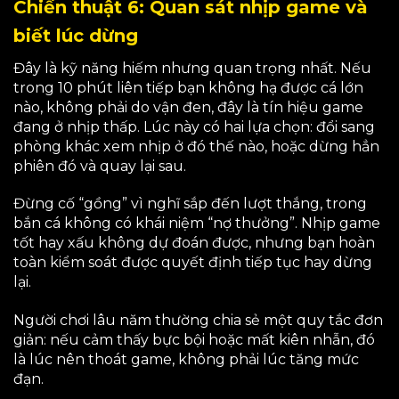
Chiến thuật 6: Quan sát nhịp game và
biết lúc dừng
Đây là kỹ năng hiếm nhưng quan trọng nhất. Nếu
trong 10 phút liên tiếp bạn không hạ được cá lớn
nào, không phải do vận đen, đây là tín hiệu game
đang ở nhịp thấp. Lúc này có hai lựa chọn: đổi sang
phòng khác xem nhịp ở đó thế nào, hoặc dừng hẳn
phiên đó và quay lại sau.
Đừng cố “gồng” vì nghĩ sắp đến lượt thắng, trong
bắn cá không có khái niệm “nợ thưởng”. Nhịp game
tốt hay xấu không dự đoán được, nhưng bạn hoàn
toàn kiểm soát được quyết định tiếp tục hay dừng
lại.
Người chơi lâu năm thường chia sẻ một quy tắc đơn
giản: nếu cảm thấy bực bội hoặc mất kiên nhẫn, đó
là lúc nên thoát game, không phải lúc tăng mức
đạn.