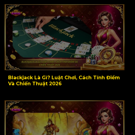
Blackjack Là Gì? Luật Chơi, Cách Tính Điểm
Và Chiến Thuật 2026