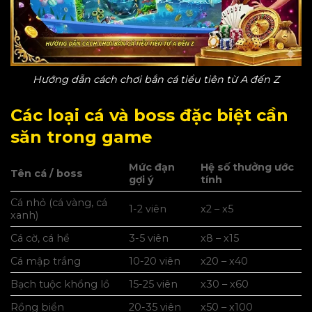
Hướng dẫn cách chơi bắn cá tiểu tiên từ A đến Z
Các loại cá và boss đặc biệt cần
săn trong game
Mức đạn
Hệ số thưởng ước
Tên cá / boss
gợi ý
tính
Cá nhỏ (cá vàng, cá
1-2 viên
x2 – x5
xanh)
Cá cờ, cá hề
3-5 viên
x8 – x15
Cá mập trắng
10-20 viên
x20 – x40
Bạch tuộc khổng lồ
15-25 viên
x30 – x60
Rồng biển
20-35 viên
x50 – x100