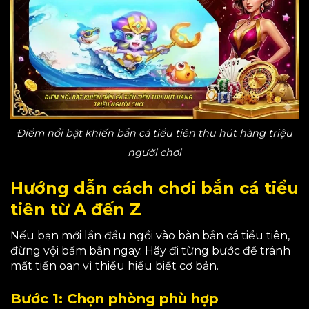
Điểm nổi bật khiến bắn cá tiểu tiên thu hút hàng triệu
người chơi
Hướng dẫn cách chơi bắn cá tiểu
tiên từ A đến Z
Nếu bạn mới lần đầu ngồi vào bàn bắn cá tiểu tiên,
đừng vội bấm bắn ngay. Hãy đi từng bước để tránh
mất tiền oan vì thiếu hiểu biết cơ bản.
Bước 1: Chọn phòng phù hợp