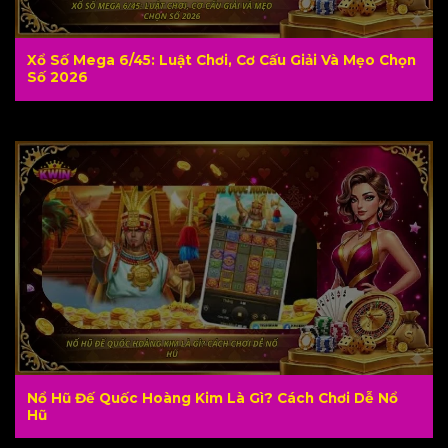
Xổ Số Mega 6/45: Luật Chơi, Cơ Cấu Giải Và Mẹo Chọn
Số 2026
Nổ Hũ Đế Quốc Hoàng Kim Là Gì? Cách Chơi Dễ Nổ
Hũ