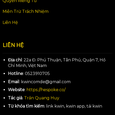
Quyền Riêng Tư
ứng dụng AI cùng blockchain, bảo mật 2FA để tạo nên
màng bọc bảo vệ vững chắc cho người chơi. Thêm vào
Miễn Trừ Trách Nhiệm
đó, luôn đảm bảo dịch vụ chăm sóc khách hàng
24/7,quy trình thanh toán nhanh chóng nhất.
Liên Hệ
Vì sao KWIN luôn là lựa chọn hoàn
hảo của cược thủ
LIÊN HỆ
Tốc độ xử lý thông tin, dữ liệu siêu nhanh cùng với
giao diện đơn giản như bố cục, màu sắc hài hoà dễ
dùng là điểm cộng lớn đối với các cược thủ. Bởi, khi
Địa chỉ
: 22a Đ. Phú Thuận, Tân Phú, Quận 7, Hồ
cược thủ tham gia đặt cược thì giao diện dễ dùng giúp
Chí Minh, Việt Nam
thao tác nhanh chóng và không gây gián đoạn khi
Hotline
: 0523910705
chơi. Vì vậy,
KWIN
tạo nên sân chơi các cược đơn giản
Email
:
kwincomde@gmail.com
nhưng vô cùng hấp dẫn và lôi cuốn.
Website
:
https://hespoke.co/
KWIN
sử dụng hệ thống Bảo mật SSL, xác thực 2FA.
Tác giả
:
Trần Quang Huy
Điều này tạo nên sự an tâm tuyệt đối cho người chơi,
khi thông tin cá nhân được bảo vệ. Cùng với đó, cổng
Từ khóa tìm kiếm
: link kwin, kwin app, tải kwin
game này sử dụng yếu tố xác thực 2FA tạo nên hàng