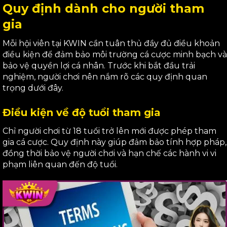
Quy định dành cho người tham
gia
Mỗi hội viên tại KWIN cần tuân thủ đầy đủ điều khoản
điều kiện để đảm bảo môi trường cá cược minh bạch và
bảo vệ quyền lợi cá nhân. Trước khi bắt đầu trải
nghiệm, người chơi nên nắm rõ các quy định quan
trọng dưới đây.
Điều kiện về độ tuổi tham gia
Chỉ người chơi từ 18 tuổi trở lên mới được phép tham
gia cá cược. Quy định này giúp đảm bảo tính hợp pháp,
đồng thời bảo vệ người chơi và hạn chế các hành vi vi
phạm liên quan đến độ tuổi.