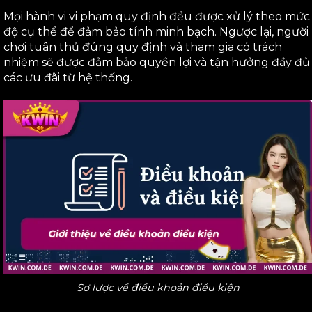
Mọi hành vi vi phạm quy định đều được xử lý theo mức
độ cụ thể để đảm bảo tính minh bạch. Ngược lại, người
chơi tuân thủ đúng quy định và tham gia có trách
nhiệm sẽ được đảm bảo quyền lợi và tận hưởng đầy đủ
các ưu đãi từ hệ thống.
Sơ lược về điều khoản điều kiện