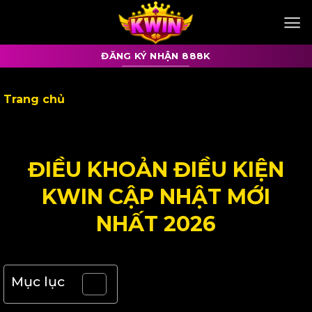
Bỏ
qua
nội
ĐĂNG KÝ NHẬN 888K
dung
Trang chủ
ĐIỀU KHOẢN ĐIỀU KIỆN
KWIN CẬP NHẬT MỚI
NHẤT 2026
Mục lục