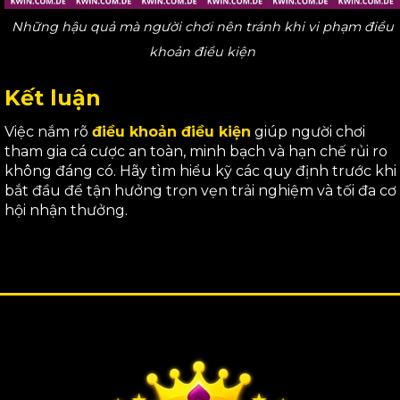
Những hậu quả mà người chơi nên tránh khi vi phạm điều
khoản điều kiện
Kết luận
Việc nắm rõ
điều khoản điều kiện
giúp người chơi
tham gia cá cược an toàn, minh bạch và hạn chế rủi ro
không đáng có. Hãy tìm hiểu kỹ các quy định trước khi
bắt đầu để tận hưởng trọn vẹn trải nghiệm và tối đa cơ
hội nhận thưởng.