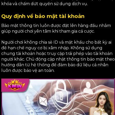
khóa và chấm dứt quyền sử dụng dịch vụ.
Quy định về bảo mật tài khoản
Bảo mật thông tin luôn được đặt lên hàng đầu nhằm
giúp người chơi yên tâm khi tham gia cá cược.
Người chơi không chia sẻ ID và mật khẩu cho bất kỳ ai
để hạn chế nguy cơ bị xâm nhập. Không sử dụng
chung tài khoản hoặc truy cập trái phép vào tài khoản
người khác. Chủ động cập nhật thông tin bảo mật theo
hướng dẫn từ hệ thống để đảm bảo dữ liệu cá nhân
luôn được bảo vệ an toàn.