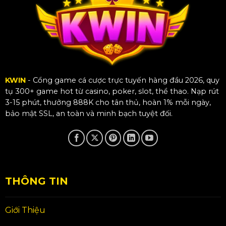
KWIN
- Cổng game cá cược trực tuyến hàng đầu 2026, quy
tụ 300+ game hot từ casino, poker, slot, thể thao. Nạp rút
3-15 phút, thưởng 888K cho tân thủ, hoàn 1% mỗi ngày,
bảo mật SSL, an toàn và minh bạch tuyệt đối.
THÔNG TIN
Giới Thiệu