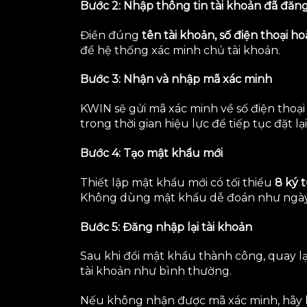
Bước 2: Nhập thông tin tài khoản đã đăn
Điền đúng
tên tài khoản, số điện thoại ho
để hệ thống xác minh chủ tài khoản.
Bước 3: Nhận và nhập mã xác minh
KWIN sẽ gửi mã xác minh về số điện thoại
trong thời gian hiệu lực để tiếp tục đặt l
Bước 4: Tạo mật khẩu mới
Thiết lập mật khẩu mới có tối thiểu
8 ký 
Không dùng mật khẩu dễ đoán như ngày sin
Bước 5: Đăng nhập lại tài khoản
Sau khi đổi mật khẩu thành công, quay 
tài khoản như bình thường.
Nếu không nhận được mã xác minh, hãy kiể