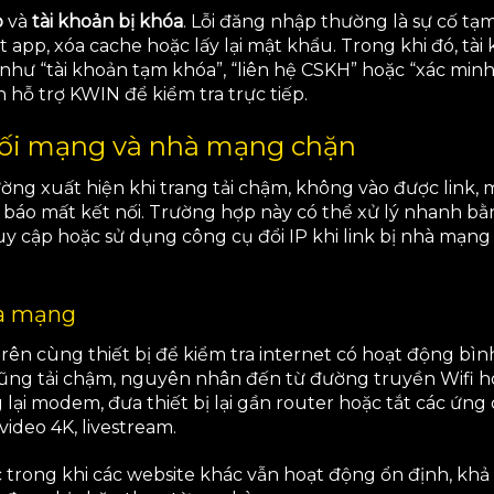
p
và
tài khoản bị khóa
. Lỗi đăng nhập thường là sự cố tạm
 app, xóa cache hoặc lấy lại mật khẩu. Trong khi đó, tài
như “tài khoản tạm khóa”, “liên hệ CSKH” hoặc “xác min
 hỗ trợ KWIN để kiểm tra trực tiếp.
 nối mạng và nhà mạng chặn
ng xuất hiện khi trang tải chậm, không vào được link,
báo mất kết nối. Trường hợp này có thể xử lý nhanh bằ
uy cập hoặc sử dụng công cụ đổi IP khi link bị nhà mạng
ủa mạng
rên cùng thiết bị để kiểm tra internet có hoạt động bìn
ũng tải chậm, nguyên nhân đến từ đường truyền Wifi h
 lại modem, đưa thiết bị lại gần router hoặc tắt các ứn
ideo 4K, livestream.
trong khi các website khác vẫn hoạt động ổn định, khả