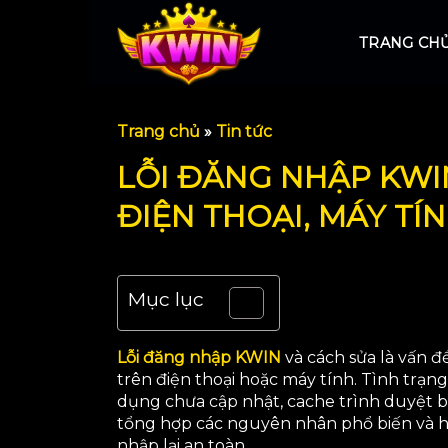
Bỏ
qua
TRANG CH
nội
dung
Trang chủ
»
Tin tức
LỖI ĐĂNG NHẬP KWI
ĐIỆN THOẠI, MÁY TÍ
Mục lục
Lỗi đăng nhập KWIN
và cách sửa
là vấn đ
trên điện thoại hoặc máy tính. Tình trạng
dụng chưa cập nhật, cache trình duyệt bị
tổng hợp các nguyên nhân phổ biến và hư
nhập lại an toàn.