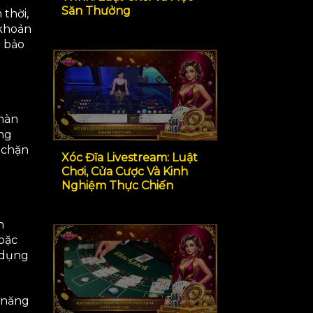
Săn Thưởng
 thời,
 khoản
h bảo
 màn
ng
 chặn
Xóc Đĩa Livestream: Luật
Chơi, Cửa Cược Và Kinh
Nghiệm Thực Chiến
h
oặc
g dụng
 năng