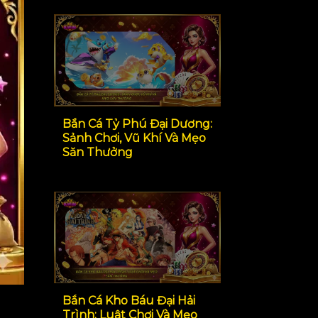
Bắn Cá Tỷ Phú Đại Dương:
Sảnh Chơi, Vũ Khí Và Mẹo
Săn Thưởng
Bắn Cá Kho Báu Đại Hải
Trình: Luật Chơi Và Mẹo