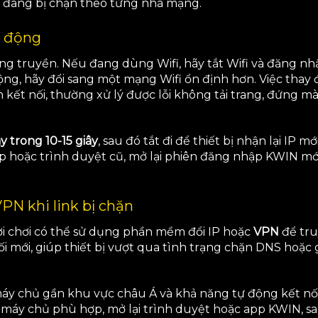
k đang bị chặn theo từng nhà mạng.
i động
g truyền. Nếu đang dùng Wifi, hãy tắt Wifi và đăng nhậ
ộng, hãy đổi sang một mạng Wifi ổn định hơn. Việc thay 
 kết nối, thường xử lý được lỗi không tải trang, đứng m
 trong 10-15 giây
, sau đó tắt đi để thiết bị nhận lại IP mớ
p hoặc trình duyệt cũ, mở lại phiên đăng nhập KWIN mớ
N khi link bị chặn
ời chơi có thể sử dụng phần mềm đổi IP hoặc
VPN
để tru
i mới, giúp thiết bị vượt qua tình trạng chặn DNS hoặc g
máy chủ gần khu vực châu Á và khả năng tự động kết nối 
 máy chủ phù hợp, mở lại trình duyệt hoặc app KWIN, s